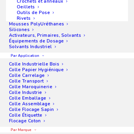
Crochets et anneaux
distributeur de produits adhésifs de marque
Oeillets
Cyberbond
. La société propose sur le marché
Outils de Pose
toute une large gamme de
colles industrielles
Rivets
aussi qualitatives que novatrices.
Mousses PolyUréthanes
Silicones
Une grande variété de
Activateurs, Primaires, Solvants
Équipements de Dosage
colles Cyberbond
Solvants Industriel
Par Application
Colle Industrielle Bois
Colle Papier Hygiénique
Colle Carrelage
Colle Transport
Colle Maroquinerie
Colle Industrie
Colle Emballage
Colle Assemblage
Colle Flocage Sapin
Colle Étiquette
Flocage Coton
Par Marque