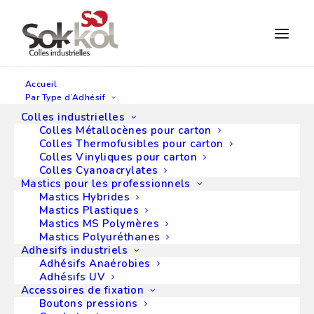
Accueil
Par Type d’Adhésif
Accueil
>
Adhésifs
Colles industrielles
Cyberbond
Colles Métallocènes pour carton
Colles Thermofusibles pour carton
Adhésifs
Colles Vinyliques pour carton
Cyberbond
Colles Cyanoacrylates
Mastics pour les professionnels
Mastics Hybrides
Mastics Plastiques
Mastics MS Polymères
Cyberbond, un vaste choix
Mastics Polyuréthanes
Adhesifs industriels
d’adhésifs ultra-
Adhésifs Anaérobies
performants
Adhésifs UV
Accessoires de fixation
Boutons pressions
Implanté en France,
Sokkol est un grand