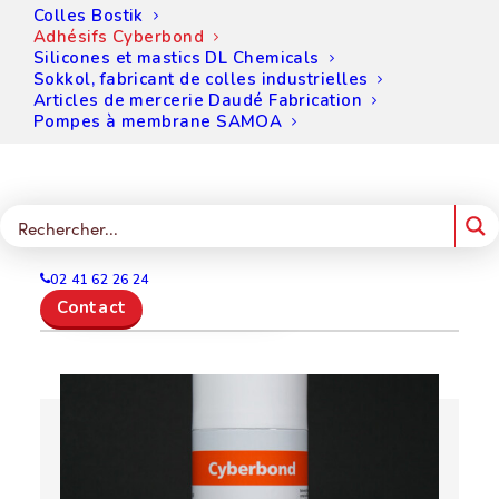
Colles Bostik
Matériel et équipement de
Adhésifs Cyberbond
Silicones et mastics DL Chemicals
dosage
Sokkol, fabricant de colles industrielles
Articles de mercerie Daudé Fabrication
Vous pourrez vous y procurer aussi du matériel
Pompes à membrane SAMOA
et des équipements de dosages. Les doseurs
et contrôleurs de nos produits Cyberbond
garantissent des dosages précis et constants
des colles.
Voir le produit
02 41 62 26 24
Demander un devis 
Contact