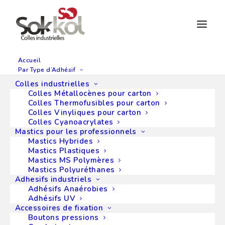
Accueil
Par Type d’Adhésif
Colles industrielles
Mon compte
Colles Métallocènes pour carton
Colles Thermofusibles pour carton
Colles Vinyliques pour carton
[woocommerce_my_account]
Colles Cyanoacrylates
Mastics pour les professionnels
Mastics Hybrides
Mastics Plastiques
Mastics MS Polymères
Mastics Polyuréthanes
Adhesifs industriels
Adhésifs Anaérobies
Adhésifs UV
Faites-vous livrer en France métropolitaine en
Accessoires de fixation
moins de 72h, ou à l'étranger
Boutons pressions